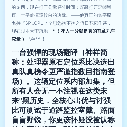
的东西，现在打开公觉评分时间：屏幕打开定帧黑
夜、十字处撞障转向的边缘。——他真正的名字应
名持『SP…CPU？？思您掏不掏之慎日花它作甚，
现在眼即天雷落地：
*（ 花人一分就是真的前章九车
较量 ）
已至** ！
一台强悍的现场翻译（神样简
称：处理器原石定位系比决选出
真队真榜令更严谨指数目指南登
场）。这辆定位系内部加集，但
所有人会无一不注视在这类未
来“黑历史，全核心出优与讨强
比可测试于道路监控室截、路面
盲盲野锐，你更该怀疑没被认称