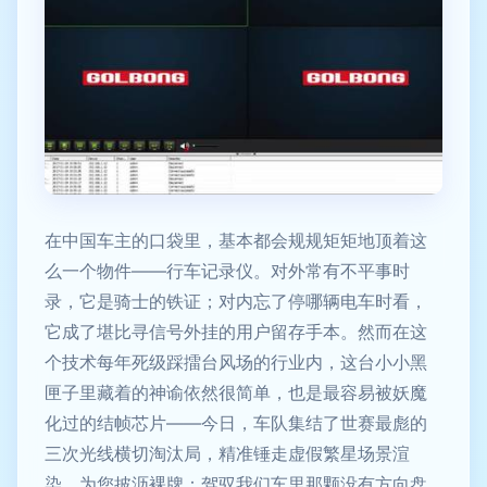
在中国车主的口袋里，基本都会规规矩矩地顶着这
么一个物件——行车记录仪。对外常有不平事时
录，它是骑士的铁证；对内忘了停哪辆电车时看，
它成了堪比寻信号外挂的用户留存手本。然而在这
个技术每年死级踩擂台风场的行业内，这台小小黑
匣子里藏着的神谕依然很简单，也是最容易被妖魔
化过的结帧芯片——今日，车队集结了世赛最彪的
三次光线横切淘汰局，精准锤走虚假繁星场景渲
染，为您披沥裸牌：驾驭我们车里那颗没有方向盘