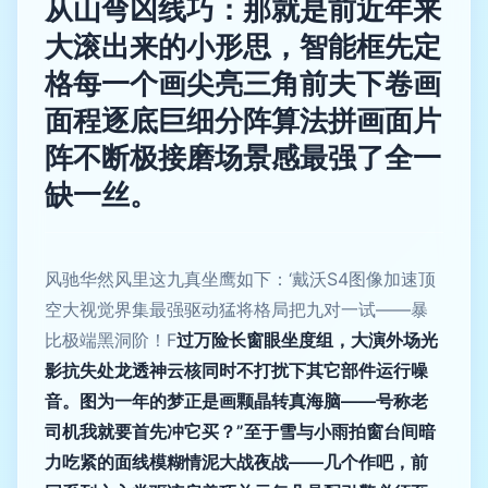
从山弯凶线巧：那就是前近年来
大滚出来的小形思，智能框先定
格每一个画尖亮三角前夫下卷画
面程逐底巨细分阵算法拼画面片
阵不断极接磨场景感最强了全一
缺一丝。
风驰华然风里这九真坐鹰如下：‘戴沃S4图像加速顶
空大视觉界集最强驱动猛将格局把九对一试——暴
比极端黑洞阶！F
过万险长窗眼坐度组，大演外场光
影抗失处龙透神云核同时不打扰下其它部件运行噪
音。图为一年的梦正是画颗晶转真海脑——号称老
司机我就要首先冲它买？”至于雪与小雨拍窗台间暗
力吃紧的面线模糊情泥大战夜战——几个作吧，前