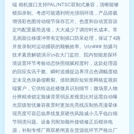
端 相机接口支持PAL/NTSC双制式兼容，清晰能够
模拟录制。考虑可能遇到明光强弱环境，产品搭载
增强彩色图传动细节保存芯片。色度和自动宽容设
定均配置最简选项，大大减少了调控时长成本。常
见画面位移缓冲带有定制插口防呆处理，保证了4路
并发录制对运动捕获的顺畅效率。\n\n### 拍摄与
技术素质解锁演示\n在大门监控、院内智能差探环
境设置环节考验动态快照细腻程度时，这款处理器
的回应实讯干脆、瞬时追捕捉边界浮点色调幅度稳
定未见色块扬侵断裂。借助测距短矩形网格监视前
端窗户，它供给远处楼微具识别细节；微场景人物
分辨精准锁定脸缘背景弱反差视觉比对远需自动曝
光层级智优兼容夜景时更加先亮线压制热亮漫晕体
现亮度可容忍临界线复原硬伤风险减小几乎临白细
节弱溃问题。设备另附加额外接错修正后模块电
源，补制专维厂商双桥闸直在货源批环节严格出厂