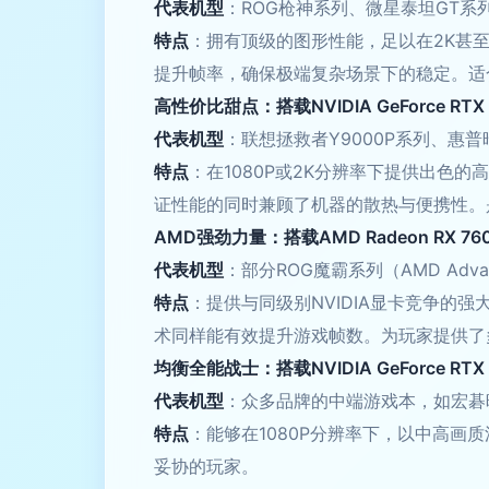
代表机型
：ROG枪神系列、微星泰坦GT系
特点
：拥有顶级的图形性能，足以在2K甚至
提升帧率，确保极端复杂场景下的稳定。适
高性价比甜点：搭载NVIDIA GeForce RT
代表机型
：联想拯救者Y9000P系列、惠
特点
：在1080P或2K分辨率下提供出色的
证性能的同时兼顾了机器的散热与便携性。
AMD强劲力量：搭载AMD Radeon RX 7
代表机型
：部分ROG魔霸系列（AMD Adv
特点
：提供与同级别NVIDIA显卡竞争的强
术同样能有效提升游戏帧数。为玩家提供了
均衡全能战士：搭载NVIDIA GeForce R
代表机型
：众多品牌的中端游戏本，如宏碁
特点
：能够在1080P分辨率下，以中高画
妥协的玩家。